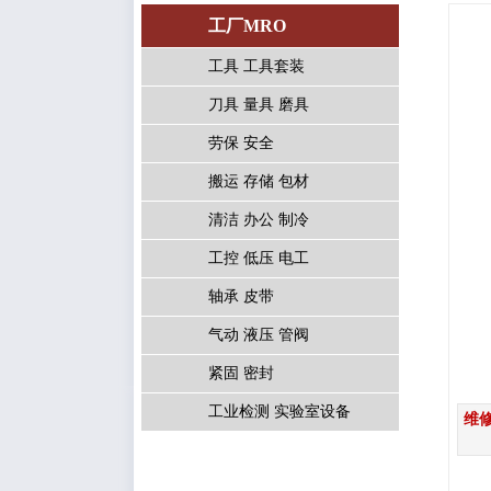
工厂MRO
工具 工具套装
刀具 量具 磨具
劳保 安全
搬运 存储 包材
清洁 办公 制冷
工控 低压 电工
轴承 皮带
气动 液压 管阀
紧固 密封
工业检测 实验室设备
维