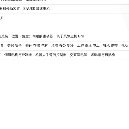
联轴器和传动装置
BAUER 减速电机
|
开关
机总装
位置（角度）伺服的驱动器
离子风除尘机 GNF
|
|
磨具
劳保 安全
搬运 存储 包材
清洁 办公 制冷
工控 低压 电工
轴承 皮带
气动
|
|
|
|
|
|
泵
伺服电机与控制器
机器人手臂与控制器
交直流电源
读码器与扫描枪
|
|
|
|