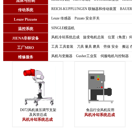
流体与控制
REICH-KUPPLUNGEN 联轴器和传动装置
BAUE
|
传动系统
Leuze 传感器
Pizzato 安全开关
|
Leuze Pizzato
SINGLE模温机
温控系统
风机冷却系统总成
旋变电机总装
位置（角度）
|
|
JIENA非标设备
工具 工具套装
刀具 量具 磨具
劳保 安全
搬运 
|
|
|
工厂MRO
风机与变频器
Gusher工业泵
伺服电机与控制器
|
|
|
维修服务
D072风机液压调节支架
食品行业风机应用
及风管总成
风机冷却系统总成
风机冷却系统总成