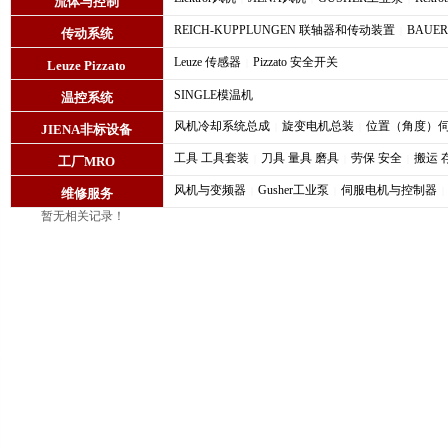
流体与控制
REICH-KUPPLUNGEN 联轴器和传动装置
BAUE
|
传动系统
Leuze 传感器
Pizzato 安全开关
|
Leuze Pizzato
SINGLE模温机
温控系统
风机冷却系统总成
旋变电机总装
位置（角度）
|
|
JIENA非标设备
工具 工具套装
刀具 量具 磨具
劳保 安全
搬运 
|
|
|
工厂MRO
风机与变频器
Gusher工业泵
伺服电机与控制器
|
|
|
维修服务
暂无相关记录！